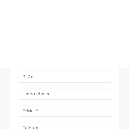
sich schnellstmöglich bei Ihnen und
unterstützen Sie zuverlässig bei allen Prüf-
und Sicherheitsanliegen.
Prüfung anfragen